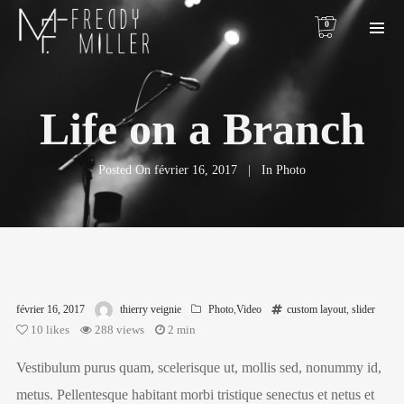
0
Life on a Branch
Posted On
février 16, 2017
In
Photo
février 16, 2017
thierry veignie
Photo
,
Video
custom layout
,
slider
10
likes
288 views
2 min
Vestibulum purus quam, scelerisque ut, mollis sed, nonummy id,
metus. Pellentesque habitant morbi tristique senectus et netus et