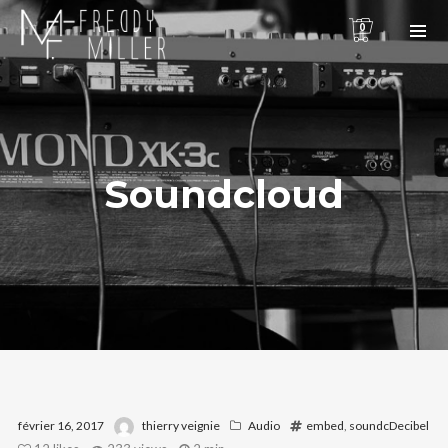
0
Soundcloud
février 16, 2017
thierry veignie
Audio
embed
,
soundcDecibel