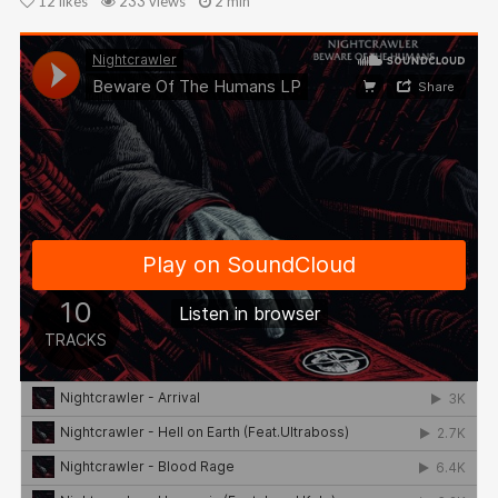
12
likes
233 views
2 min